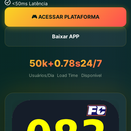
<50ms Latência
🎮 ACESSAR PLATAFORMA
Baixar APP
50k+
0.78s
24/7
Usuários/Dia
Load Time
Disponível