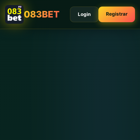
083BET
Registrar
Login